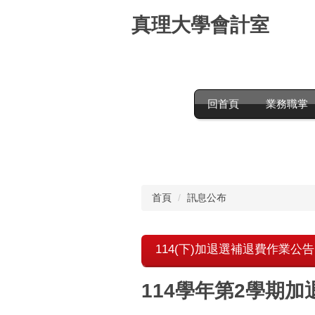
跳
真理大學會計室
到
主
要
內
容
區
回首頁
業務職掌
首頁
訊息公布
114(下)加退選補退費作業公告
114學年第2學期