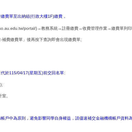
繳費單至出納組(行政大樓1F)繳費，
//sso.au.edu.tw/portal/)→教務系統→註冊繳費→收費管理作業→繳費單列
02-補費繳費單」後再按下查詢即會出現繳費單;
。
115/04/17(星期五)前交回名單:
;
計室。
構帳戶中為原則，避免影響同學自身權益，請儘速補交金融機構帳戶資料