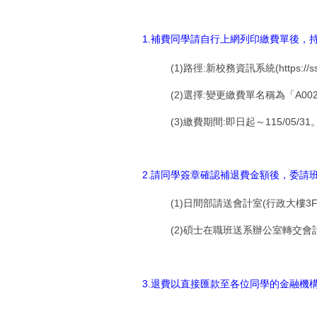
1.補費同學請自行上網列印繳費單後，持
(1)路徑:新校務資訊系統(https:
(2)選擇:變更繳費單名稱為「A0
(3)繳費期間:即日起～115/05/31
2.請同學簽章確認補退費金額後，委請班代於
(1)日間部請送會計室(行政大樓3F)
(2)碩士在職班送系辦公室轉交會
3.退費以直接匯款至各位同學的金融機